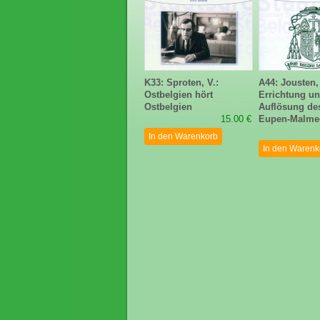
K33: Sproten, V.:
A44: Jousten,
Ostbelgien hört
Errichtung u
Ostbelgien
Auflösung de
15.00 €
Eupen-Malme
In den Warenkorb
In den Warenk