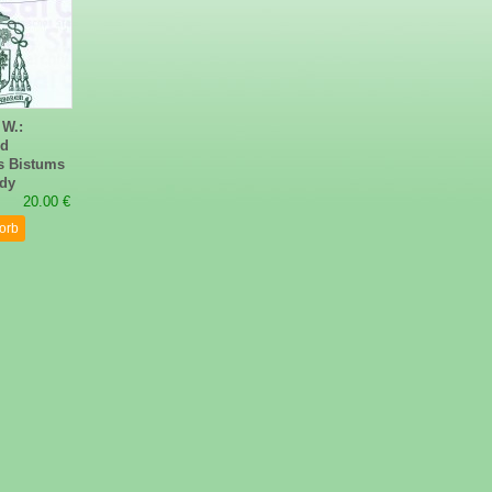
 W.:
nd
s Bistums
dy
20.00 €
orb