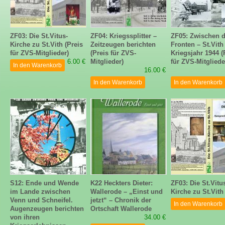
ZF03: Die St.Vitus-
ZF04: Kriegssplitter –
ZF05: Zwischen 
Kirche zu St.Vith (Preis
Zeitzeugen berichten
Fronten – St.Vith
für ZVS-Mitglieder)
(Preis für ZVS-
Kriegsjahr 1944 (
6.00 €
Mitglieder)
für ZVS-Mitgliede
In den Warenkorb
16.00 €
In den Warenkorb
In den Warenkorb
S12: Ende und Wende
K22 Heckters Dieter:
ZF03: Die St.Vitu
im Lande zwischen
Wallerode – „Einst und
Kirche zu St.Vith
Venn und Schneifel.
jetzt“ – Chronik der
In den Warenkorb
Augenzeugen berichten
Ortschaft Wallerode
von ihren
34.00 €