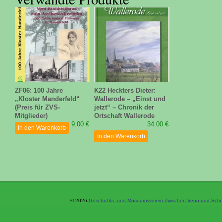
ZF06: 100 Jahre
K22 Heckters Dieter:
„Kloster Manderfeld“
Wallerode – „Einst und
(Preis für ZVS-
jetzt“ – Chronik der
Mitglieder)
Ortschaft Wallerode
9.00 €
34.00 €
In den Warenkorb
In den Warenkorb
© 2026
Geschichts- und Museumsverein Zwischen Venn und Schne