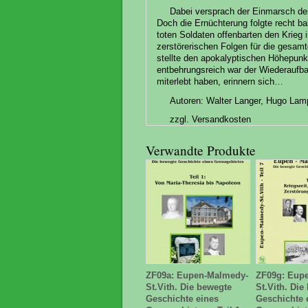
Dabei versprach der Einmarsch d
Doch die Ernüchterung folgte recht b
toten Soldaten offenbarten den Krieg 
zerstörerischen Folgen für die gesam
stellte den apokalyptischen Höhepunk
entbehrungsreich war der Wiederaufbau,
miterlebt haben, erinnern sich…
Autoren: Walter Langer, Hugo Lamp
zzgl. Versandkosten
Verwandte Produkte
ZF09a: Eupen-Malmedy-
ZF09g: Eup
St.Vith. Die bewegte
St.Vith. Die
Geschichte eines
Geschichte 