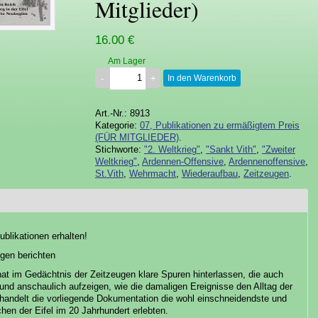
Mitglieder)
16.00 €
Am Lager
In den Warenkorb
Art.-Nr.: 8913
Kategorie:
07, Publikationen zu ermäßigtem Preis
(FÜR MITGLIEDER)
.
Stichworte:
"2. Weltkrieg"
,
"Sankt Vith"
,
"Zweiter
Weltkrieg"
,
Ardennen-Offensive
,
Ardennenoffensive
,
St.Vith
,
Wehrmacht
,
Wiederaufbau
,
Zeitzeugen
.
blikationen erhalten!
ugen berichten
at im Gedächtnis der Zeitzeugen klare Spuren hinterlassen, die auch
und anschaulich aufzeigen, wie die damaligen Ereignisse den Alltag der
behandelt die vorliegende Dokumentation die wohl einschneidendste und
en der Eifel im 20 Jahrhundert erlebten.