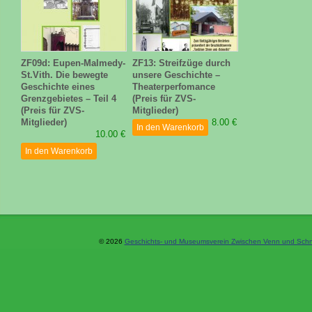
ZF09d: Eupen-Malmedy-
ZF13: Streifzüge durch
St.Vith. Die bewegte
unsere Geschichte –
Geschichte eines
Theaterperfomance
Grenzgebietes – Teil 4
(Preis für ZVS-
(Preis für ZVS-
Mitglieder)
Mitglieder)
8.00 €
In den Warenkorb
10.00 €
In den Warenkorb
© 2026
Geschichts- und Museumsverein Zwischen Venn und Schne