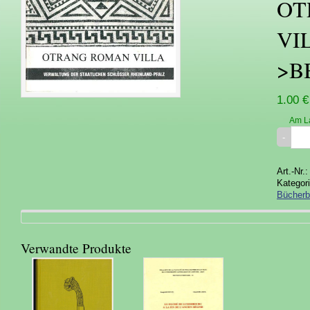
OT
VI
>B
1.00 €
Am L
Art.-Nr.
Kategor
Bücherb
Verwandte Produkte