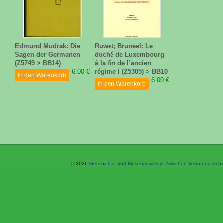
Edmund Mudrak: Die
Ruwet; Bruneel: Le
Sagen der Germanen
duché de Luxembourg
(Z5749 > BB14)
à la fin de l’ancien
6.00 €
régime I (Z5305) > BB10
In den Warenkorb
6.00 €
In den Warenkorb
© 2026
Geschichts- und Museumsverein Zwischen Venn und Schne