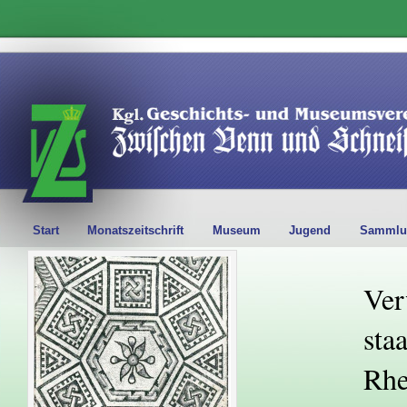
Start
Monatszeitschrift
Museum
Jugend
Sammlu
Ver
sta
Rhe