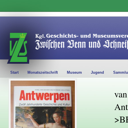
Start
Monatszeitschrift
Museum
Jugend
Sammlu
van
Ant
>B