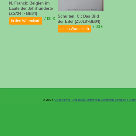
N. Franck: Belgien im
Laufe der Jahrhunderte
(Z5724 > BB04)
Schulten, C.: Das Bild
7.00 €
In den Warenkorb
der Eifel (Z5018>BB04)
7.00 €
In den Warenkorb
© 2026
Geschichts- und Museumsverein Zwischen Venn und Schne