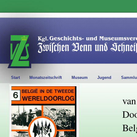
Start
Monatszeitschrift
Museum
Jugend
Sammlu
van
Doo
Bel