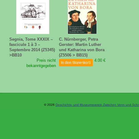
Segnia, Tome XXXIX –
C. Nürnberger, Petra
fascicule 1 à 3 –
Gerster: Martin Luther
Septembre 2014 (Z5345)
und Katharina von Bora
>BB10
(Z5506 > BB15)
Preis nicht
4.00 €
In den Warenkorb
bekanntgegeben
© 2026
Geschichts- und Museumsverein Zwischen Venn und Schne