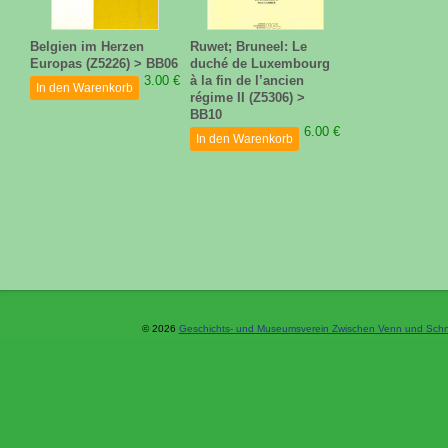
Belgien im Herzen
Ruwet; Bruneel: Le
Europas (Z5226) > BB06
duché de Luxembourg
3.00 €
à la fin de l’ancien
In den Warenkorb
régime II (Z5306) >
BB10
6.00 €
In den Warenkorb
© 2026
Geschichts- und Museumsverein Zwischen Venn und Schne