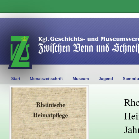
Start
Monatszeitschrift
Museum
Jugend
Sammlu
Rhe
Hei
Jah