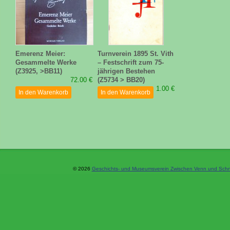
Emerenz Meier:
Turnverein 1895 St. Vith
Gesammelte Werke
– Festschrift zum 75-
(Z3925, >BB11)
jährigen Bestehen
72.00 €
(Z5734 > BB20)
1.00 €
In den Warenkorb
In den Warenkorb
© 2026
Geschichts- und Museumsverein Zwischen Venn und Schne