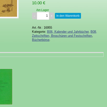
10.00 €
Am Lager
In den Warenkorb
Art.-Nr.: 16955
Kategorie:
B06, Kalender und Jahrbücher
,
B08,
Zeitschriften, Broschüren und Festschriften
,
Bücherbörse
.