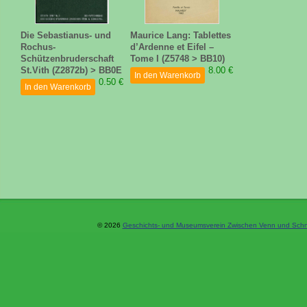
Die Sebastianus- und
Maurice Lang: Tablettes
Rochus-
d’Ardenne et Eifel –
Schützenbruderschaft
Tome I (Z5748 > BB10)
St.Vith (Z2872b) > BB0E
8.00 €
In den Warenkorb
0.50 €
In den Warenkorb
© 2026
Geschichts- und Museumsverein Zwischen Venn und Schne