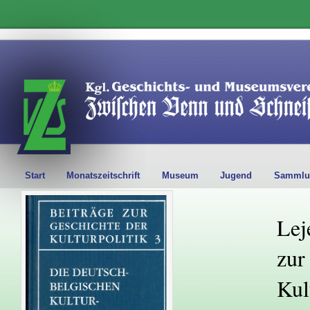
Start
Monatszeitschrift
Museum
Jugend
Sammlu
Lej
zur
Kul