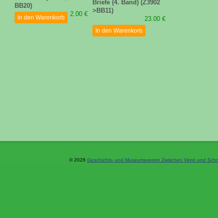
Briefe (4. Band) (Z3902
BB20)
>BB11)
2.00 €
In den Warenkorb
23.00 €
In den Warenkorb
© 2026
Geschichts- und Museumsverein Zwischen Venn und Schne