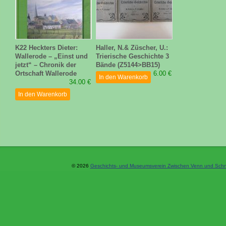
K22 Heckters Dieter:
Haller, N.& Züscher, U.:
Wallerode – „Einst und
Trierische Geschichte 3
jetzt“ – Chronik der
Bände (Z5144>BB15)
Ortschaft Wallerode
6.00 €
In den Warenkorb
34.00 €
In den Warenkorb
© 2026
Geschichts- und Museumsverein Zwischen Venn und Schne