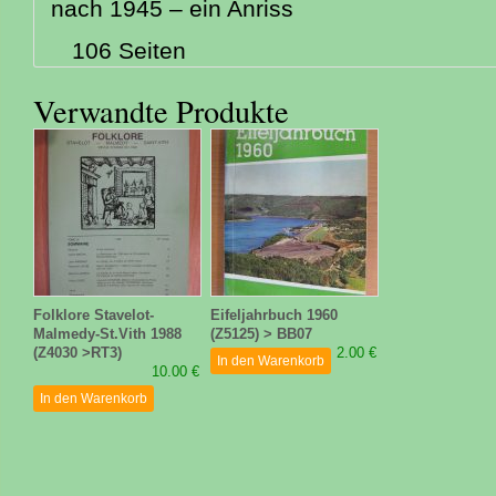
nach 1945 – ein Anriss
106 Seiten
Verwandte Produkte
Folklore Stavelot-
Eifeljahrbuch 1960
Malmedy-St.Vith 1988
(Z5125) > BB07
(Z4030 >RT3)
2.00 €
In den Warenkorb
10.00 €
In den Warenkorb