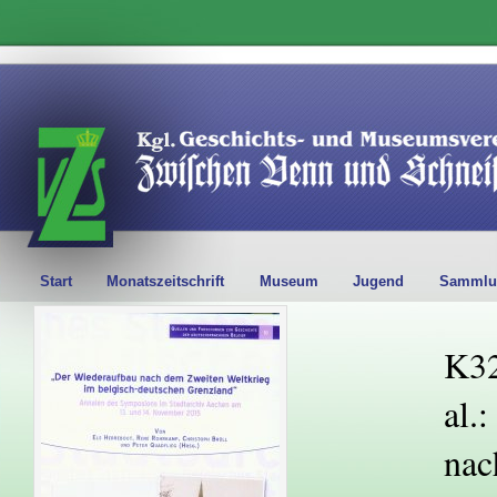
Start
Monatszeitschrift
Museum
Jugend
Sammlu
K32
al.
nac