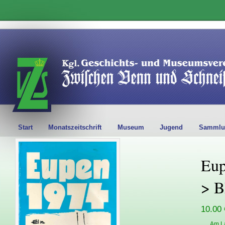
Start
Monatszeitschrift
Museum
Jugend
Sammlu
Eup
> 
10.00 
Am L