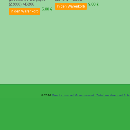
(Z3800) >BB06
9.00 €
In den Warenkorb
5.00 €
In den Warenkorb
© 2026
Geschichts- und Museumsverein Zwischen Venn und Schne