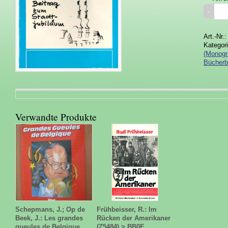
Art.-Nr.
Kategor
(Monogr
Bücherb
Verwandte Produkte
Schepmans, J.; Op de
Frühbeisser, R.: Im
Beek, J.: Les grandes
Rücken der Amerikaner
gueules de Belgique
(Z5484) > BB0E