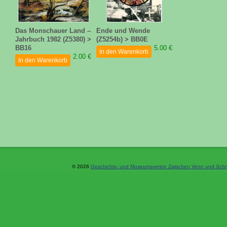
Das Monschauer Land –
Ende und Wende
Jahrbuch 1982 (Z5380) >
(Z5254b) > BB0E
BB16
5.00 €
In den Warenkorb
2.00 €
In den Warenkorb
© 2026
Geschichts- und Museumsverein Zwischen Venn und Schne