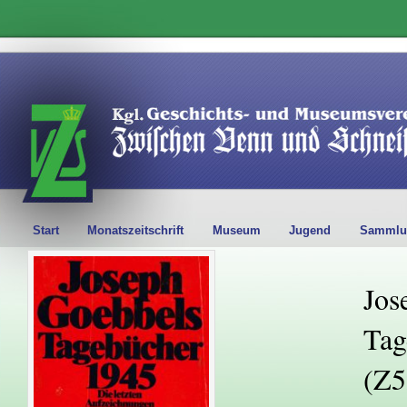
Start
Monatszeitschrift
Museum
Jugend
Sammlu
Jos
Tag
(Z5