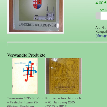
4.00 €
Am L
Art.-Nr.
Kategor
(Monogr
Verwandte Produkte
Turnverein 1895 St. Vith
Kurtrierisches Jahrbuch
– Festschrift zum 75-
– 45. Jahrgang 2005
jährigen Bestehen
(Z5135 > BB16)