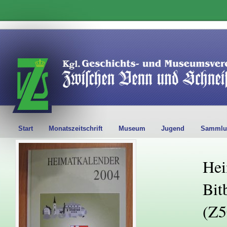
Start
Monatszeitschrift
Museum
Jugend
Sammlu
Hei
Bit
(Z5