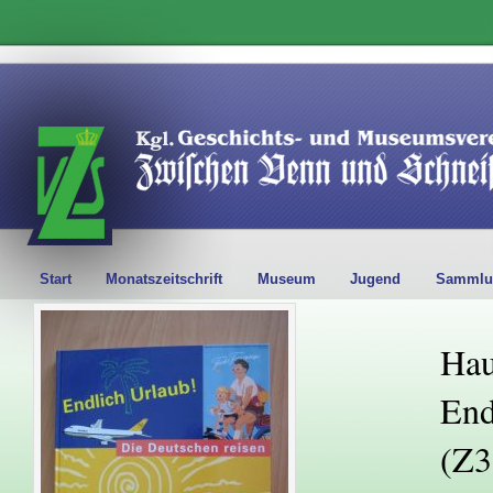
Start
Monatszeitschrift
Museum
Jugend
Sammlu
Hau
End
(Z3