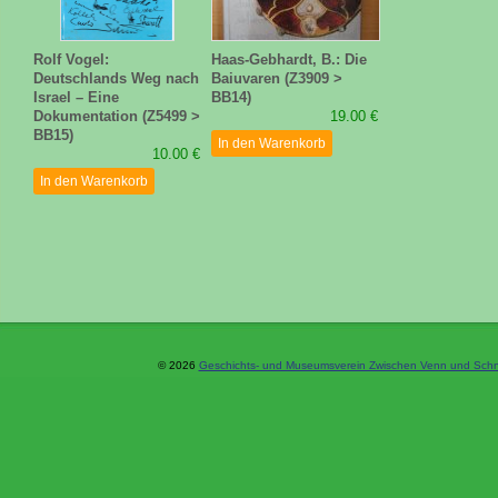
Rolf Vogel:
Haas-Gebhardt, B.: Die
Deutschlands Weg nach
Baiuvaren (Z3909 >
Israel – Eine
BB14)
Dokumentation (Z5499 >
19.00 €
BB15)
In den Warenkorb
10.00 €
In den Warenkorb
© 2026
Geschichts- und Museumsverein Zwischen Venn und Schne