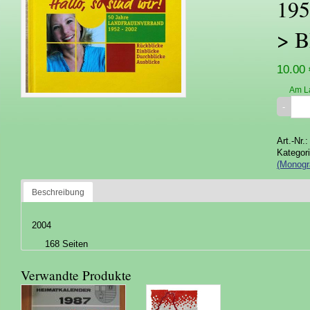
195
> B
10.00 
Am L
Art.-Nr.
Kategor
(Monogr
Beschreibung
2004
168 Seiten
Verwandte Produkte