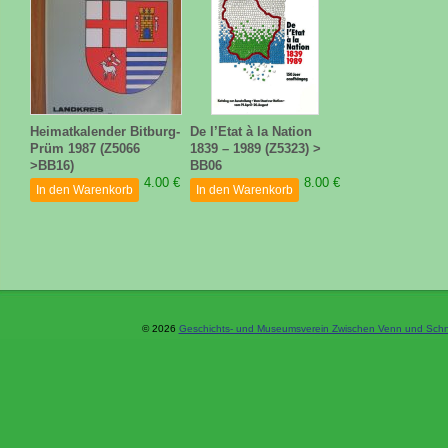
Heimatkalender Bitburg-
De l’Etat à la Nation
Prüm 1987 (Z5066
1839 – 1989 (Z5323) >
>BB16)
BB06
4.00 €
8.00 €
In den Warenkorb
In den Warenkorb
© 2026
Geschichts- und Museumsverein Zwischen Venn und Schne