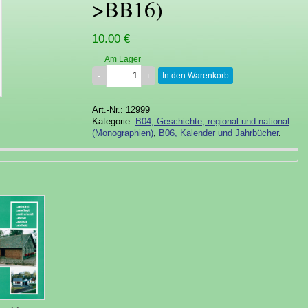
>BB16)
10.00 €
Am Lager
In den Warenkorb
Art.-Nr.: 12999
Kategorie:
B04, Geschichte, regional und national
(Monographien)
,
B06, Kalender und Jahrbücher
.