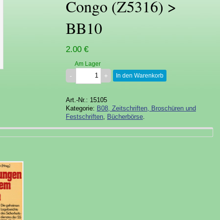
Congo (Z5316) >
BB10
2.00 €
Am Lager
In den Warenkorb
Art.-Nr.: 15105
Kategorie:
B08, Zeitschriften, Broschüren und
Festschriften
,
Bücherbörse
.