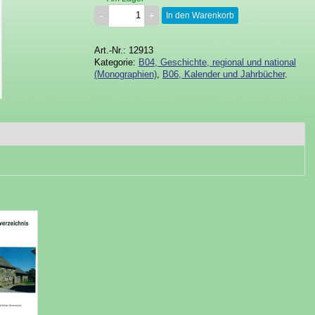
In den Warenkorb
Art.-Nr.: 12913
Kategorie:
B04, Geschichte, regional und national
(Monographien)
,
B06, Kalender und Jahrbücher
.