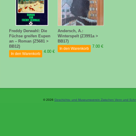
Freddy Derwahl: Die
Andersch, A.:
Füchse greifen Eupen
Winterspelt (Z3991a >
an – Roman (Z5681 >
BB17)
BB12)
7.00 €
In den Warenkorb
4.00 €
In den Warenkorb
© 2026
Geschichts- und Museumsverein Zwischen Venn und Schne