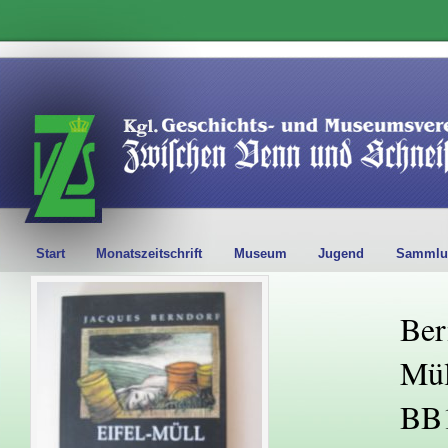
Start
Monatszeitschrift
Museum
Jugend
Sammlu
Ber
Mül
BB