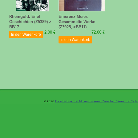
Rheingold: Eifel
Emerenz Meier:
Geschichten (Z5389) >
Gesammelte Werke
BB17
(Z3925, >BB11)
2.00 €
72.00 €
In den Warenkorb
In den Warenkorb
© 2026
Geschichts- und Museumsverein Zwischen Venn und Schne