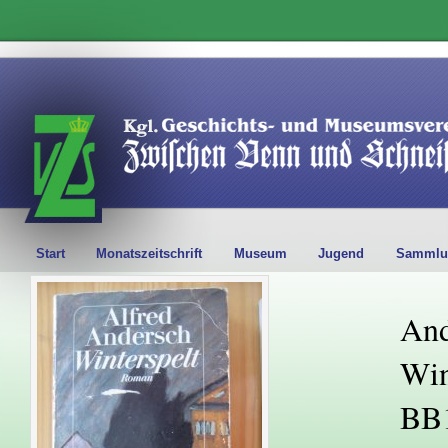
Start
Monatszeitschrift
Museum
Jugend
Sammlu
And
Win
BB