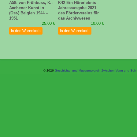
A58: von Frühbuss, K.:
K42 Ein Hörerlebnis –
Aachener Kunst in
Jahresausgabe 2021
(Ost-) Belgien 1944 –
des Fördervereins für
1951
das Archivwesen
25.00 €
10.00 €
In den Warenkorb
In den Warenkorb
© 2026
Geschichts- und Museumsverein Zwischen Venn und Schne