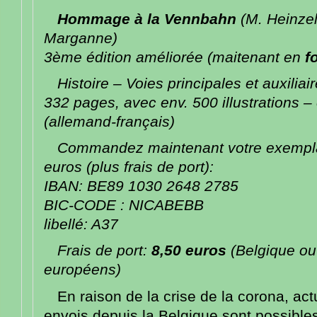
Hommage à la Vennbahn
(
M. Heinzel
Marganne)
3ème édition améliorée (maitenant en
f
Histoire – Voies principales et auxiliai
332 pages, avec env. 500 illustrations – 
(allemand-français)
Commandez maintenant votre exemplai
euros (plus frais de port)
:
IBAN: BE89 1030 2648 2785
BIC-CODE : NICABEBB
libellé: A37
Frais de port:
8,50 euros
(Belgique ou
européens)
En raison de la crise de la corona, act
envois depuis la Belgique sont possible