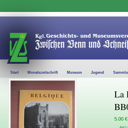
Start
Monatszeitschrift
Museum
Jugend
Sammlu
La 
BB
5.00 €
Am L