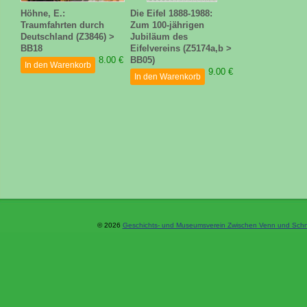
Höhne, E.:
Die Eifel 1888-1988:
Traumfahrten durch
Zum 100-jährigen
Deutschland (Z3846) >
Jubiläum des
BB18
Eifelvereins (Z5174a,b >
8.00 €
BB05)
In den Warenkorb
9.00 €
In den Warenkorb
© 2026
Geschichts- und Museumsverein Zwischen Venn und Schne