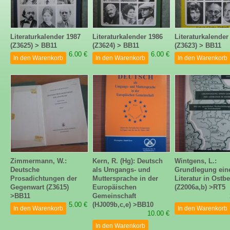
Literaturkalender 1987
Literaturkalender 1986
Literaturkalender
(Z3625) > BB11
(Z3624) > BB11
(Z3623) > BB11
6.00 €
6.00 €
In den Warenkorb
In den Warenkorb
In den Warenkorb
Zimmermann, W.:
Kern, R. (Hg): Deutsch
Wintgens, L.:
Deutsche
als Umgangs- und
Grundlegung ein
Prosadichtungen der
Muttersprache in der
Literatur in Ostb
Gegenwart (Z3615)
Europäischen
(Z2006a,b) >RT5
>BB11
Gemeinschaft
5.00 €
(HJ009b,c,e) >BB10
In den Warenkorb
In den Warenkorb
10.00 €
In den Warenkorb