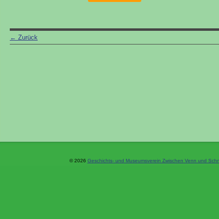
←
Zurück
© 2026
Geschichts- und Museumsverein Zwischen Venn und Schne