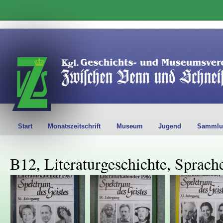
Start
Monatszeitschrift
Museum
Jugend
Sammlu
B12, Literaturgeschichte, Sprach