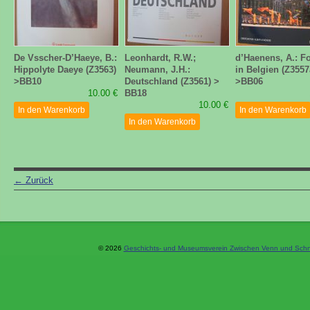
De Vsscher-D’Haeye, B.:
Leonhardt, R.W.;
d’Haenens, A.: Fo
Hippolyte Daeye (Z3563)
Neumann, J.H.:
in Belgien (Z3557
>BB10
Deutschland (Z3561) >
>BB06
10.00 €
BB18
10.00 €
In den Warenkorb
In den Warenkorb
In den Warenkorb
←
Zurück
© 2026
Geschichts- und Museumsverein Zwischen Venn und Schne