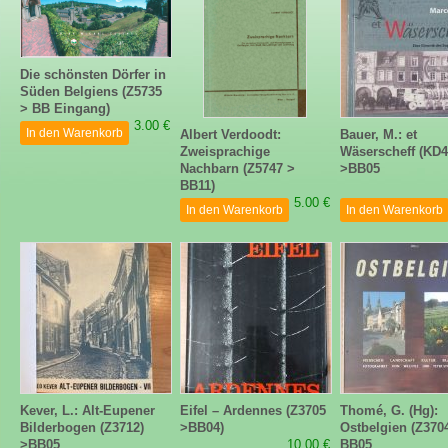
Die schönsten Dörfer in
Süden Belgiens (Z5735
> BB Eingang)
3.00 €
In den Warenkorb
Albert Verdoodt:
Bauer, M.: et
Zweisprachige
Wäserscheff (KD4
Nachbarn (Z5747 >
>BB05
BB11)
5.00 €
In den Warenkorb
In den Warenkorb
Kever, L.: Alt-Eupener
Eifel – Ardennes (Z3705
Thomé, G. (Hg):
Bilderbogen (Z3712)
>BB04)
Ostbelgien (Z3704
>BB05
10.00 €
BB05