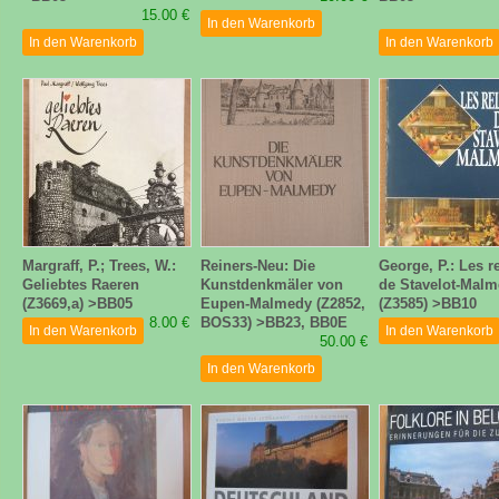
15.00 €
In den Warenkorb
In den Warenkorb
In den Warenkorb
Margraff, P.; Trees, W.:
Reiners-Neu: Die
George, P.: Les r
Geliebtes Raeren
Kunstdenkmäler von
de Stavelot-Mal
(Z3669,a) >BB05
Eupen-Malmedy (Z2852,
(Z3585) >BB10
8.00 €
BOS33) >BB23, BB0E
In den Warenkorb
In den Warenkorb
50.00 €
In den Warenkorb