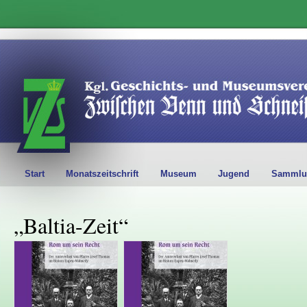
Start
Monatszeitschrift
Museum
Jugend
Sammlu
„Baltia-Zeit“