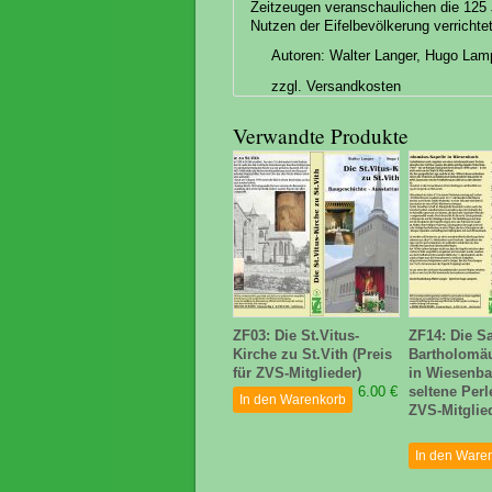
Zeitzeugen veranschaulichen die 125 
Nutzen der Eifelbevölkerung verrichte
Autoren: Walter Langer, Hugo Lamp
zzgl. Versandkosten
Verwandte Produkte
ZF03: Die St.Vitus-
ZF14: Die Sa
Kirche zu St.Vith (Preis
Bartholomäu
für ZVS-Mitglieder)
in Wiesenba
6.00 €
seltene Perl
In den Warenkorb
ZVS-Mitglie
In den Ware