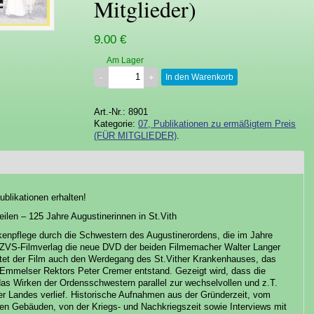
Mitglieder)
9.00 €
Am Lager
In den Warenkorb
Art.-Nr.: 8901
Kategorie:
07, Publikationen zu ermäßigtem Preis
(FÜR MITGLIEDER)
.
blikationen erhalten!
ilen – 125 Jahre Augustinerinnen in St.Vith
kenpflege durch die Schwestern des Augustinerordens, die im Jahre
 ZVS-Filmverlag die neue DVD der beiden Filmemacher Walter Langer
tet der Film auch den Werdegang des St.Vither Krankenhauses, das
Emmelser Rektors Peter Cremer entstand. Gezeigt wird, dass die
s Wirken der Ordensschwestern parallel zur wechselvollen und z.T.
r Landes verlief. Historische Aufnahmen aus der Gründerzeit, vom
n Gebäuden, von der Kriegs- und Nachkriegszeit sowie Interviews mit