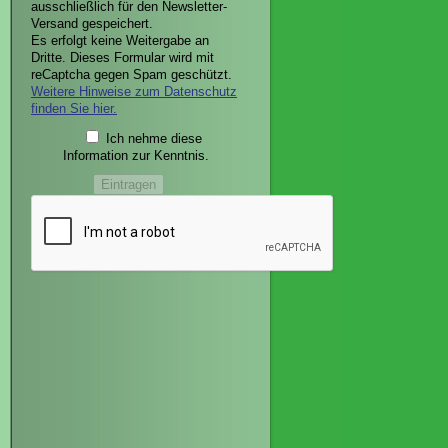
ausschließlich für den Newsletter-
Versand gespeichert.
Es erfolgt keine Weitergabe an
Dritte. Dieses Formular wird mit
reCaptcha gegen Spam geschützt.
Weitere Hinweise zum Datenschutz
finden Sie hier.
Ich nehme diese
Information zur Kenntnis.