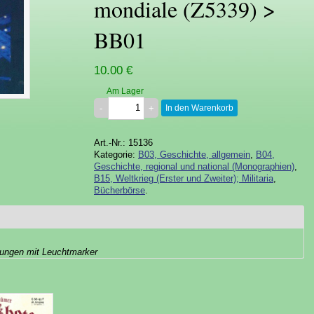
mondiale (Z5339) >
BB01
10.00 €
Am Lager
In den Warenkorb
Art.-Nr.: 15136
Kategorie:
B03, Geschichte, allgemein
,
B04,
Geschichte, regional und national (Monographien)
,
B15, Weltkrieg (Erster und Zweiter); Militaria
,
Bücherbörse
.
hungen mit Leuchtmarker