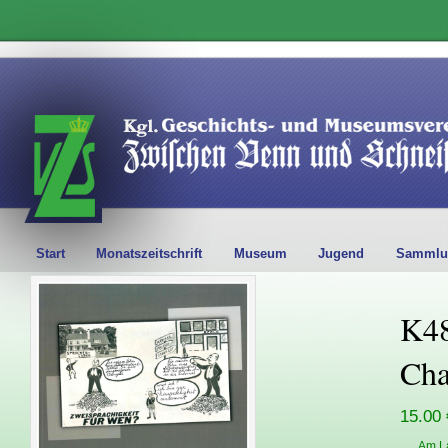
Start
Monatszeitschrift
Museum
Jugend
Sammlu
K48
Cha
15.00 
Am L