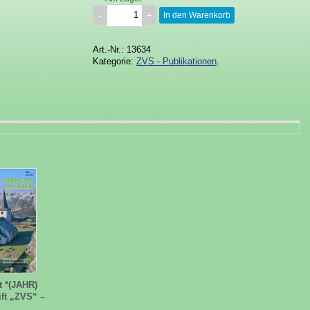
In den Warenkorb
Art.-Nr.: 13634
Kategorie:
ZVS - Publikationen
.
 *(JAHR)
ift „ZVS“ –