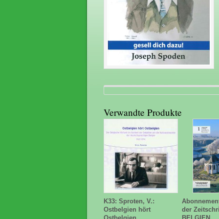
Verwandte Produkte
K33: Sproten, V.:
Abonnement
Ostbelgien hört
der Zeitschr
Ostbelgien
BELGIEN