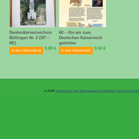
Denkmälerverzeichnis
60 – Als wir zum
Büllingen Nr. 2 (SP –
Deutschen Kaiserreich
RE)
gehörten
5.00 €
0.50 €
In den Warenkorb
In den Warenkorb
© 2026
Geschichts- und Museumsverein Zwischen Venn und Schne