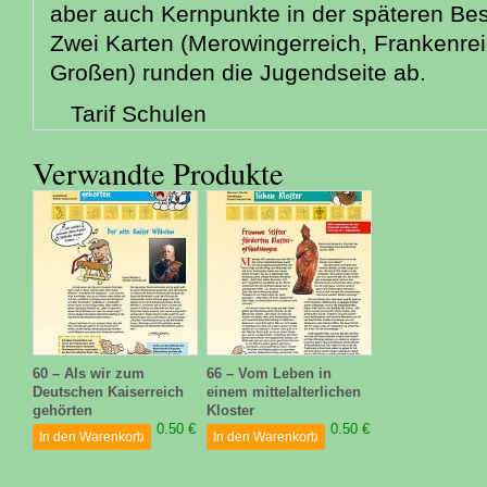
aber auch Kernpunkte in der späteren Be
Zwei Karten (Merowingerreich, Frankenreic
Großen) runden die Jugendseite ab.
Tarif Schulen
Verwandte Produkte
60 – Als wir zum
66 – Vom Leben in
Deutschen Kaiserreich
einem mittelalterlichen
gehörten
Kloster
0.50 €
0.50 €
In den Warenkorb
In den Warenkorb