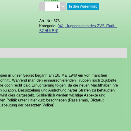
In den Warenkorb
Art.-Nr.: 376
Kategorie:
041, Jugendseiten des ZVS (Tarif -
SCHULEN)
.
ppen in unser Gebiet begann am 10. Mai 1940 ein von manchen
schnitt. Während man den einmarschierenden Truppen noch zujubelte,
me doch recht bald Ernüchterung folgen, da die neuen Machthaber ihre
nipulation, Bespitzelung und Androhung harter Strafen zu behaupten
 wird dies dargestellt. Schließlich werden wichtige Aspekte und
en Politik unter Hitler kurz beschrieben (Rassismus, Diktatur,
usbeutung der besetzten Völker).