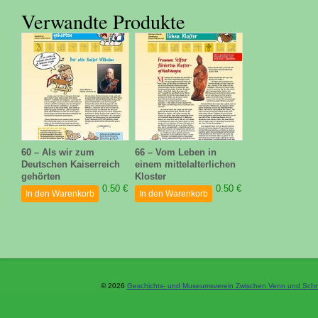
Verwandte Produkte
60 – Als wir zum
66 – Vom Leben in
Deutschen Kaiserreich
einem mittelalterlichen
gehörten
Kloster
0.50 €
0.50 €
In den Warenkorb
In den Warenkorb
© 2026
Geschichts- und Museumsverein Zwischen Venn und Schne