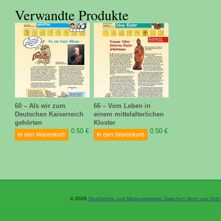
Verwandte Produkte
60 – Als wir zum
66 – Vom Leben in
Deutschen Kaiserreich
einem mittelalterlichen
gehörten
Kloster
0.50 €
0.50 €
In den Warenkorb
In den Warenkorb
© 2026
Geschichts- und Museumsverein Zwischen Venn und Schne