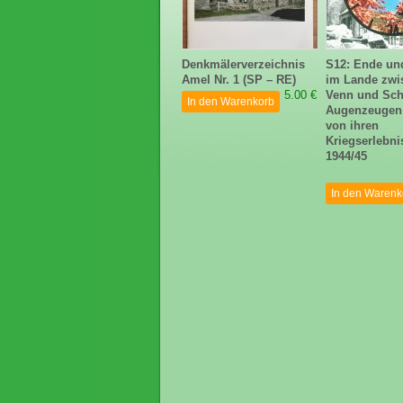
Denkmälerverzeichnis
S12: Ende u
Amel Nr. 1 (SP – RE)
im Lande zwi
5.00 €
Venn und Schn
In den Warenkorb
Augenzeugen 
von ihren
Kriegserlebni
1944/45
In den Warenk