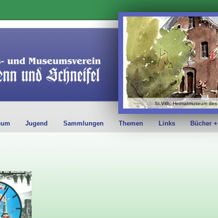
St.Vith, Heimatmuseum des 
eum
Jugend
Sammlungen
Themen
Links
Bücher +