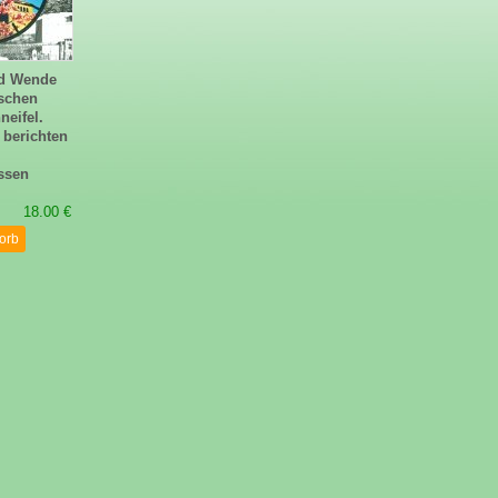
nd Wende
schen
eifel.
berichten
ssen
18.00 €
orb