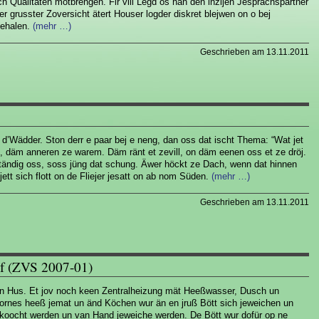
ch Qualitäten motbrengen. Fir vill Legd os hän den inzijen Jesprächspartner
 grusster Zoversicht ätert Houser logder diskret blejwen on o bej
behalen.
(mehr …)
Geschrieben am 13.11.2011
er d’Wädder. Ston derr e paar bej e neng, dan oss dat ischt Thema: “Wat jet
t, däm anneren ze warem. Däm ränt et zevill, on däm eenen oss et ze dröj.
uständig oss, soss jüng dat schung. Äwer höckt ze Dach, wenn dat hinnen
jett sich flott on de Fliejer jesatt on ab nom Süden.
(mehr …)
Geschrieben am 13.11.2011
f (ZVS 2007-01)
en Hus. Et jov noch keen Zentralheizung mät Heeßwasser, Dusch un
rnes heeß jemat un änd Köchen wur än en jruß Bött sich jeweichen un
koocht werden un van Hand jeweiche werden. De Bött wur dofür op ne