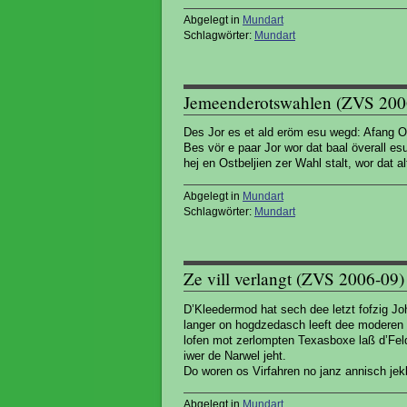
Abgelegt in
Mundart
Schlagwörter:
Mundart
Jemeenderotswahlen (ZVS 200
Des Jor es et ald eröm esu wegd: Afang Ok
Bes vör e paar Jor wor dat baal överall e
hej en Ostbeljien zer Wahl stalt, wor dat 
Abgelegt in
Mundart
Schlagwörter:
Mundart
Ze vill verlangt (ZVS 2006-09)
D’Kleedermod hat sech dee letzt fofzig Johr
langer on hogdzedasch leeft dee moderen
lofen mot zerlompten Texasboxe laß d’Feld
iwer de Narwel jeht.
Do woren os Virfahren no janz annisch jek
Abgelegt in
Mundart