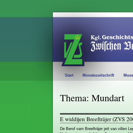
Start
Monatszeitschrift
Mus
Thema: Mundart
E widdijen Breefträjer (ZVS 2
De Berof vam Breefträjer jett van villen 