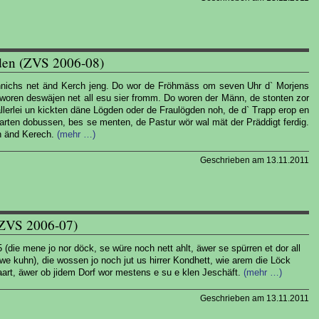
den (ZVS 2006-08)
Sonnichs net änd Kerch jeng. Do wor de Fröhmäss om seven Uhr d` Morjens
 woren deswäjen net all esu sier fromm. Do woren der Männ, de stonten zor
llerlei un kickten däne Lögden oder de Fraulögden noh, de d` Trapp erop en
warten dobussen, bes se menten, de Pastur wör wal mät der Präddigt ferdig.
n änd Kerech.
(mehr …)
Geschrieben am 13.11.2011
 (ZVS 2006-07)
(die mene jo nor döck, se würe noch nett ahlt, äwer se spürren et dor all
 kuhn), die wossen jo noch jut us hirrer Kondhett, wie arem die Löck
aart, äwer ob jidem Dorf wor mestens e su e klen Jeschäft.
(mehr …)
Geschrieben am 13.11.2011