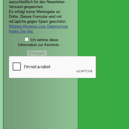
ausschließlich für den Newsletter-
Versand gespeichert.
Es erfolgt keine Weitergabe an
Dritte. Dieses Formular wird mit
reCaptcha gegen Spam geschützt.
Weitere Hinweise zum Datenschutz
finden Sie hier.
Ich nehme diese
Information zur Kenntnis.