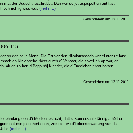
un mät der Büüscht jeschrubbt. Dan wur se jot usjespolt un änt läst
 och richtig wiss wur.
(mehr …)
Geschrieben am 13.11.2011
006-12)
der op den helje Mann. Die Zitt vör den Nikolausdaach wor elutter ze lang.
el: en Kir vlooche Nöss durch d’ Venster, die zovellich op wor, en
oh, ab en zo hatt d’Popp nöj Kleeder, die d’Engelcher jebott hatten.
Geschrieben am 13.11.2011
lle johrelang oon dä Medien jeklacht, datt d’Konnerzahl stännig afhölt on
ögden net mie jesechert seen, zemols, wu d’Lebenserwartung van dä
 Johr.
(mehr …)