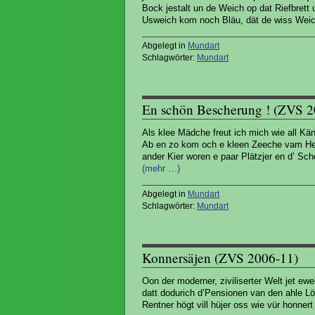
Bock jestalt un de Weich op dat Riefbrett 
Usweich kom noch Bläu, dät de wiss Weich
Abgelegt in
Mundart
Schlagwörter:
Mundart
En schön Bescherung ! (ZVS 2
Als klee Mädche freut ich mich wie all Kän
Ab en zo kom och e kleen Zeeche vam Hemm
ander Kier woren e paar Plätzjer en d’ Sch
(mehr …)
Abgelegt in
Mundart
Schlagwörter:
Mundart
Konnersäjen (ZVS 2006-11)
Oon der moderner, ziviliserter Welt jet ewe
datt dodurich d’Pensionen van den ahle L
Rentner högt vill hüjer oss wie vür honnert