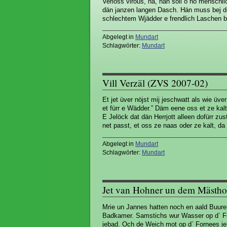
Verloss virous, nä, hän soll o no menschli
dän janzen langen Dasch. Hän muss bej der
schlechtem Wjädder e frendlich Laschen 
Abgelegt in
Mundart
Schlagwörter:
Mundart
Vill Verzäl (ZVS 2007-02)
Et jet üver nöjst mij jeschwatt als wie üv
et fürr e Wädder.” Däm eene oss et ze kal
E Jelöck dat dän Herrjott alleen dofürr z
net passt, et oss ze naas oder ze kalt, da 
Abgelegt in
Mundart
Schlagwörter:
Mundart
Jet van Hohner un dem Mästho
Mrie un Jannes hatten noch en aald Buur
Badkamer. Samstichs wur Wasser op d` Fo
jebad. Och de Weich mot op d` Fornees je