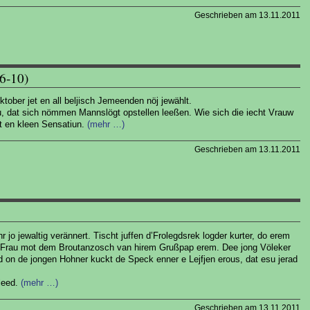
Geschrieben am 13.11.2011
6-10)
tober jet en all beljisch Jemeenden nöj jewählt.
su, dat sich nömmen Mannslögt opstellen leeßen. Wie sich die iecht Vrauw
alt en kleen Sensatiun.
(mehr …)
Geschrieben am 13.11.2011
 jo jewaltig verännert. Tischt juffen d’Frolegdsrek logder kurter, do erem
 Frau mot dem Broutanzosch van hirem Grußpap erem. Dee jong Völeker
 on de jongen Hohner kuckt de Speck enner e Lejfjen erous, dat esu jerad
leed.
(mehr …)
Geschrieben am 13.11.2011