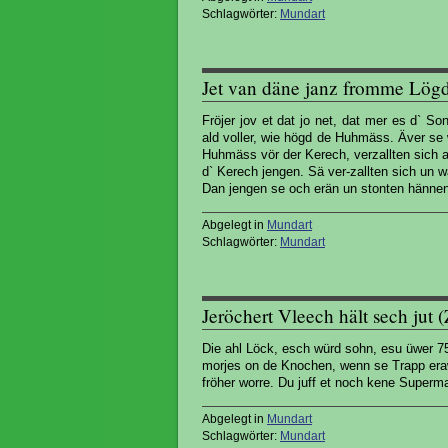
Schlagwörter:
Mundart
Jet van däne janz fromme Lög
Fröjer jov et dat jo net, dat mer es d` 
ald voller, wie högd de Huhmäss. Äver se
Huhmäss vör der Kerech, verzallten sich a
d` Kerech jengen. Sä ver-zallten sich un 
Dan jengen se och erän un stonten hänne
Abgelegt in
Mundart
Schlagwörter:
Mundart
Jeröchert Vleech hält sech jut
Die ahl Löck, esch würd sohn, esu üwer 75 
morjes on de Knochen, wenn se Trapp erawe
fröher worre. Du juff et noch kene Superm
Abgelegt in
Mundart
Schlagwörter:
Mundart