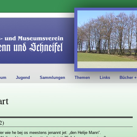
eum
Jugend
Sammlungen
Themen
Links
Bücher +
rt
2)
er wie he bej os meestens jenannt jet: „den Helije Mann“.