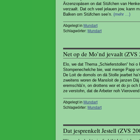
Ärzenzopäsen on dat Stüfchen van Henkes.
verzaalt. Dat och veel jelauen jow, kann
Balken om Stüfchen see’n.
(mehr …)
Abgelegt in
Mundart
Schlagwörter:
Mundart
Net op de Mo’nd jevaalt (ZVS
Elo, we dat Thema „Schieferstollen“ hoi o 
Stompenechelche bie, wat menge Papp vre’
De Loit de domols on dä Stolle jearbet ha’n
zweitens woren de Mansloit de janzen Däj o
eremschlä’n, on drottens wor et do jo och 
ze verstohn, dat de Arbeter noh Vierovend
Abgelegt in
Mundart
Schlagwörter:
Mundart
Dat jesprenkelt Jestell (ZVS 2