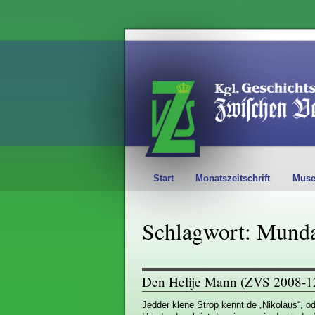
Start
Monatszeitschrift
Mus
Schlagwort: Munda
Den Helije Mann (ZVS 2008-1
Jedder klene Strop kennt de „Nikolaus“, od