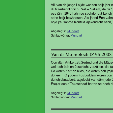
Vill van dä jonge Loijde wossen hoijt jähr 
d’Oijzerbähnlinnich Réét – Sallem, de de 
oss jähn 1940 hahn se spohder dat Lohch z
sehn hoijt bewähssen. Als jähnd Enn vahn
nöje jrausahme Konflikt äjeköndicht hahn,
Abgelegt in
Mundart
Schlagwörter:
Mundart
Van dr Möjseploch (ZVS 2008
Oon däm Artikel „St.Gertrud und die Mäuse
well ech öch en Jeschicht verzällen, die t
Do woren Kätt on Klos, sie woren och jröj
doheem. O jiddem Fußboddem woren oon d’
durichjeknabbert, aajelockt van däm jude
Esujar oon d’Takeschaaf hatten se sech d
Abgelegt in
Mundart
Schlagwörter:
Mundart