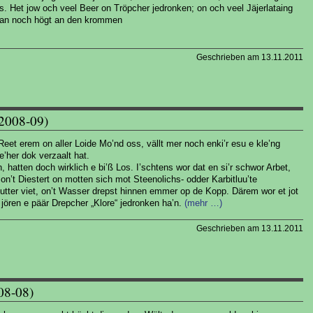
 Het jow och veel Beer on Tröpcher jedronken; on och veel Jäjerlataing
 man noch högt an den krommen
Geschrieben am 13.11.2011
 2008-09)
Reet erem on aller Loide Mo’nd oss, vällt mer noch enki’r esu e kle’ng
her dok verzaalt hat.
, hatten doch wirklich e bi’ß Los. I’schtens wor dat en si’r schwor Arbet,
n’t Diestert on motten sich mot Steenolichs- odder Karbitluu’te
lutter viet, on’t Wasser drepst hinnen emmer op de Kopp. Därem wor et jot
 jören e päär Drepcher „Klore“ jedronken ha’n.
(mehr …)
Geschrieben am 13.11.2011
008-08)