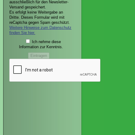
ausschließlich für den Newsletter-
Versand gespeichert.
Es erfolgt keine Weitergabe an
Dritte. Dieses Formular wird mit
reCaptcha gegen Spam geschützt.
Weitere Hinweise zum Datenschutz
finden Sie hier.
Ich nehme diese
Information zur Kenntnis.