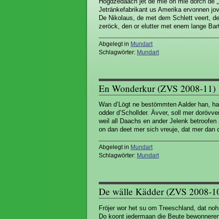
Högdzedaach jet de mie on mie dorch de „
Jetränkefabrikant us Amerika ervonnen jov
De Nikolaus, de met dem Schlett veert, de
zeröck, den or elutter met enem lange Bart
Abgelegt in
Mundart
Schlagwörter:
Mundart
En Wonderkur (ZVS 2008-11)
Wan d’Lögt ne bestömmten Aalder han, ha
odder d’Schollder. Ävver, soll mer dorövver
weil all Daachs en ander Jelenk betroofe
on dan deet mer sich vreuje, dat mer dan 
Abgelegt in
Mundart
Schlagwörter:
Mundart
De wälle Kädder (ZVS 2008-1
Fröjer wor het su om Treeschland, dat noh
Do koont jedermaan die Beute bewonneren. 