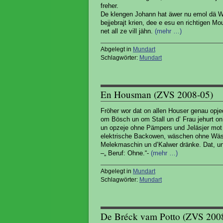
freher.
De klengen Johann hat äwer nu emol dä Wä
bejjebrajt krien, dee e esu en richtigen M
net all ze vill jähn.
(mehr …)
Abgelegt in
Mundart
Schlagwörter:
Mundart
En Housman (ZVS 2008-05)
Fröher wor dat on allen Houser genau opje
om Bösch un om Stall un d’ Frau jehurt on
un opzeje ohne Pämpers und Jeläsjer mot 
elektrische Backowen, wäschen ohne Wäs
Melekmaschin un d’Kalwer dränke. Dat, un 
–„ Beruf: Ohne.“-
(mehr …)
Abgelegt in
Mundart
Schlagwörter:
Mundart
De Bréck vam Potto (ZVS 200