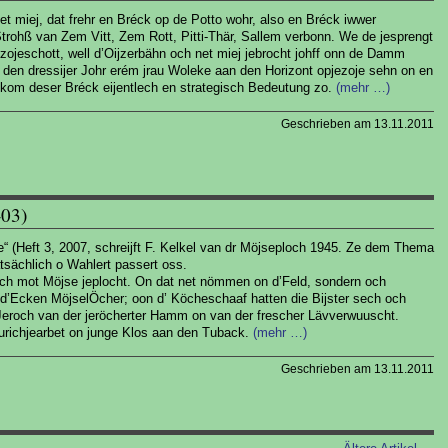
net miej, dat frehr en Bréck op de Potto wohr, also en Bréck iwwer
Strohß van Zem Vitt, Zem Rott, Pitti-Thär, Sallem verbonn. We de jesprengt
ojeschott, well d’Oijzerbähn och net miej jebrocht johff onn de Damm
 den dressijer Johr erém jrau Woleke aan den Horizont opjezoje sehn on en
 kom deser Bréck eijentlech en strategisch Bedeutung zo.
(mehr …)
Geschrieben am 13.11.2011
-03)
“ (Heft 3, 2007, schreijft F. Kelkel van dr Möjseploch 1945. Ze dem Thema
atsächlich o Wahlert passert oss.
lich mot Möjse jeplocht. On dat net nömmen on d’Feld, sondern och
Ecken MöjselÖcher; oon d’ Köcheschaaf hatten die Bijster sech och
 Jeroch van der jeröcherter Hamm on van der frescher Lävverwuuscht.
urichjearbet on junge Klos aan den Tuback.
(mehr …)
Geschrieben am 13.11.2011