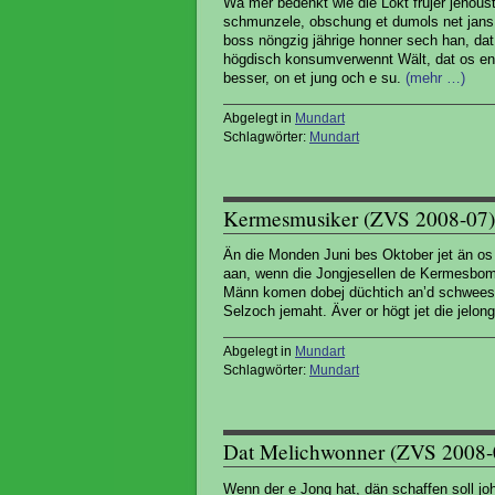
Wä mer bedenkt wie die Lökt früjer jehous
schmunzele, obschung et dumols net jans 
boss nöngzig jährige honner sech han, da
högdisch konsumverwennt Wält, dat os en 
besser, on et jung och e su.
(mehr …)
Abgelegt in
Mundart
Schlagwörter:
Mundart
Kermesmusiker (ZVS 2008-07)
Än die Monden Juni bes Oktober jet än os
aan, wenn die Jongjesellen de Kermesbom 
Männ komen dobej düchtich an’d schweesen
Selzoch jemaht. Äver or högt jet die jelo
Abgelegt in
Mundart
Schlagwörter:
Mundart
Dat Melichwonner (ZVS 2008-
Wenn der e Jong hat, dän schaffen soll joh