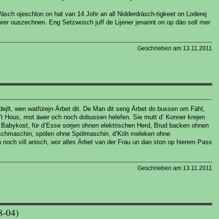
sch ojeschlon on hat van 14 Johr an all Nidderdräsch-tigkeet on Loderej
ourer ouszechnen. Eng Setzwosch juff de Lijener jenannt on op dän soll mer
Geschrieben am 13.11.2011
dejlt, wen watfürejn Ärbet dit. De Man dit seng Ärbet do bussen om Fähl,
’t Hous, mot äwer och noch dobussen helefen. Sie mutt d’ Konner krejen
Babykost, für d’Esse sorjen ohnen elektrischen Herd, Brud backen ohnen
chmaschin, spölen ohne Spölmaschin, d’Köh meleken ohne
noch vill anisch, wor alles Ärbet van der Frau un dan ston op hierem Pass
Geschrieben am 13.11.2011
8-04)