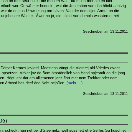
t han on mer sekt höckt die modern Wält, da muss mer ald en kier
eifach wor. On wä mer bedenkt, wat die Jeneration van dän höckt achtzig
t wor do en jrus Umwälzung om Läven. Van der domolijen Armut on die
unjeheuere Wässel. Äwer no jo, die Löckt van dumols wossten et net
Geschrieben am 13.11.2011
 Dörper Kermes jevierd. Meestens vängt die Viererej ald Vriedes ovens
opsetzen. Vröjer jov de Bom ömständlich van Hand opjestalt on die jong
. Högt jeht dat em alljemenen janz flott met nem Trekker oder nem
ngen Arbeed bes deef änd Naht bejoßen.
(mehr …)
Geschrieben am 13.11.2011
06)
n, scheckt hän net bej d’Steemetz, well soss jett et e Seffer. Su husch et