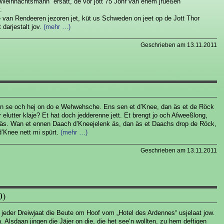
Weihnachtsmann“ ersatt, de vör jott 75 Johr van enem jrueßen
.
 van Rendeeren jezoren jet, küt us Schweden on jeet op de Jott Thor
 darjestalt jov.
(mehr …)
Geschrieben am 13.11.2011
n se och hej on do e Wehwehsche. Ens sen et d’Knee, dan äs et de Röck
 elutter klaje? Et hat doch jedderenne jett. Et brengt jo och Afweeßlong,
n äs. Wan et ennen Daach d’Kneejelenk äs, dan äs et Daachs drop de Röck,
d’Knee nett mi spürt.
(mehr …)
Geschrieben am 13.11.2011
0)
 jeder Dreiwjaat die Beute om Hoof vom „Hotel des Ardennes“ usjelaat jow.
Alsdaan jingen die Jäjer on die, die het see‘n wollten, zu hem deftigen