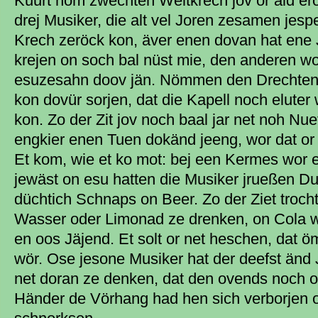
Kuurt nom zwechten Weltkrech jov or ald er
drej Musiker, die alt vel Joren zesamen jesp
Krech zeröck kon, äver enen dovan hat ene 
krejen on soch bal nüst mie, den anderen w
esuzesahn doov jän. Nömmen den Drechten 
kon dovür sorjen, dat die Kapell noch eluter
kon. Zo der Zit jov noch baal jar net noh Nu
engkier enen Tuen dokänd jeeng, wor dat or
Et kom, wie et ko mot: bej een Kermes wor 
jewäst on esu hatten die Musiker jrueßen D
düchtich Schnaps on Beer. Zo der Ziet troch
Wasser oder Limonad ze drenken, on Cola w
en oos Jäjend. Et solt or net heschen, dat ö
wör. Ose jesone Musiker hat der deefst änd
net doran ze denken, dat den ovends noch o
Händer de Vörhang had hen sich verborjen o