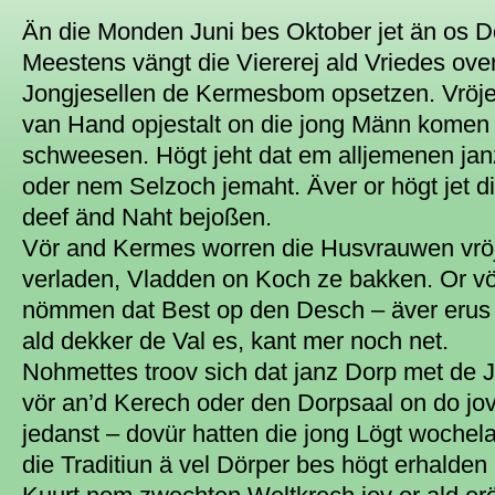
Än die Monden Juni bes Oktober jet än os D
Meestens vängt die Viererej ald Vriedes ov
Jongjesellen de Kermesbom opsetzen. Vröje
van Hand opjestalt on die jong Männ komen 
schweesen. Högt jeht dat em alljemenen janz
oder nem Selzoch jemaht. Äver or högt jet d
deef änd Naht bejoßen.
Vör and Kermes worren die Husvrauwen vrö
verladen, Vladden on Koch ze bakken. Or vö
nömmen dat Best op den Desch – äver erus e
ald dekker de Val es, kant mer noch net.
Nohmettes troov sich dat janz Dorp met de 
vör an’d Kerech oder den Dorpsaal on do jov
jedanst – dovür hatten die jong Lögt wochel
die Traditiun ä vel Dörper bes högt erhalden