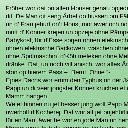
Fröher wor dat on allen Houser genau opjede
dit. De Man dit seng Ärbet do bussen om Fä
un d’ Frau jehurt on’t Hous, mot äwer och n
mutt d’ Konner krejen un opzeje ohne Pämpe
Babykost, für d’Esse sorjen ohnen elektris
ohnen elektrische Backowen, wäschen ohn
ohne Spölmaschin, d’Köh meleken ohne Me
dränke. Dat, un noch vill anisch, wor alles 
ston op hierem Pass –„ Beruf: Ohne.“-
Ejnes Dachs wor eröm den Typhus on der Jä
Papp un di veer jongster Konner kruchen et oc
Mamm hangen.
We et hinnen nu jet besser jung woll Papp 
üwerholt d’Kocherej. Dat wor alt jet onjehürl
für en Man, äwer he wor en jode Man un hen 