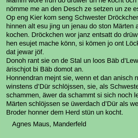
Mamm wore fruh do drüwer un he kocht och jo
nömme me an den Desch ze setzen un ze e
Op eng Kier kom seng Schwester Dröckchen 
hinnen alt esu jing un jenau do ston Märte
kochen. Dröckchen wor janz entsatt do drüw
hen esujet mache könn, si kömen jo ont Lö
dat jewar jöf.
Donoh rant sie on de Stal un loos Bäb d’Lew
ärischjot bi Bäb domot an.
Honnendran mejnt sie, wenn et dan anisch ne
winstens d’Dür schlöjssen, sie, als Schweste
schammen, äwer da schammt si sich noch lew
Märten schlöjssen se üwerdach d’Dür als wen
Broder honner dem Herd stün un kocht.
Agnes Maus, Manderfeld