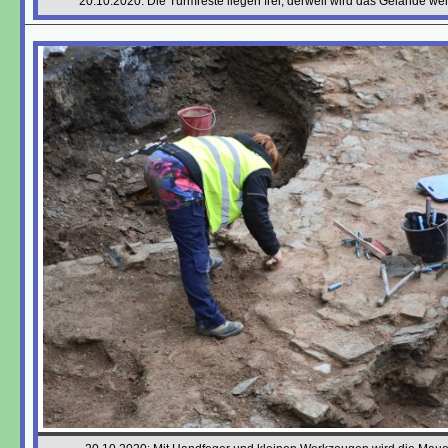
20.10.2020: Die Turmreste liegen frei; derweil wird das Gelände we