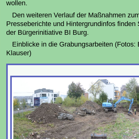
wollen.
Den weiteren Verlauf der Maßnahmen zum 
Presseberichte und Hintergrundinfos finden 
der Bürgerinitiative BI Burg.
Einblicke in die Grabungsarbeiten (Fotos: 
Klauser)