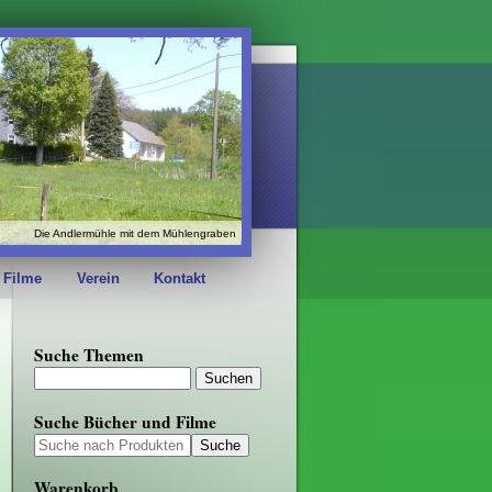
Die Andlermühle mit dem Mühlengraben
 Filme
Verein
Kontakt
Suche Themen
Suche Bücher und Filme
Warenkorb