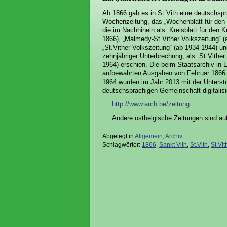
Ab 1866 gab es in St.Vith eine deutschsp
Wochenzeitung, das „Wochenblatt für den
die im Nachhinein als „Kreisblatt für den 
1866), „Malmedy-St.Vither Volkszeitung“ (
„St.Vither Volkszeitung“ (ab 1934-1944) u
zehnjähriger Unterbrechung, als „St.Vither
1964) erschien. Die beim Staatsarchiv in 
aufbewahrten Ausgaben von Februar 1866
1964 wurden im Jahr 2013 mit der Unterst
deutschsprachigen Gemeinschaft digitalisi
http://www.arch.be/zeitung
Andere ostbelgische Zeitungen sind auf
Abgelegt in
Allgemein
,
Archiv
Schlagwörter:
1866
,
Sankt Vith
,
St.Vith
,
St.Vi