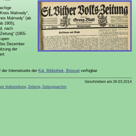
rachige
 Kreis Malmedy“,
Kreis Malmedy“ (ab
ab 1905),
nd, nach
 Zeitung“ (1955-
Eupen
 bis Dezember
ützung der
ert.
 der Internetseite der
Kgl. Bibliothek, Brüssel
verfügbar.
Geschrieben am 26.03.2014
ther Volkszeitung
,
Zeitung
,
Zeitungsarchiv