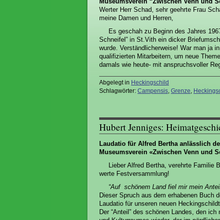
Museumsverein
“Zwischen Venn und Sch
Werter Herr Schad, sehr geehrte Frau Sch
meine Damen und Herren,
Es geschah zu Beginn des Jahres 1967. 
Schneifel” in St.Vith ein dicker Briefum
wurde. Verständlicherweise! War man ja i
qualifizierten Mitarbeitern, um neue Theme
damals wie heute- mit anspruchsvoller Reg
Abgelegt in
Heckingschild
Schlagwörter:
Campensis
,
Grenze
,
Heckingsc
Hubert Jenniges: Heimatgeschi
Laudatio für Alfred Bertha anlässlich 
Museumsverein
«Zwischen Venn und Sch
Lieber Alfred Bertha, verehrte Familie 
werte Festversammlung!
“Auf schönem Land fiel mir mein Anteil 
Dieser Spruch aus dem erhabenen Buch der
Laudatio für unseren neuen Heckingschildt
Der “Anteil” des schönen Landes, den ich 