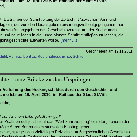
neifel” am 12. April 2008 im Rathaus der Stadt St.Vith
ad,
Da traf bei der Schriftleitung der Zeitschrift “Zwischen Venn und
schlag ein, der von den Herausgebern erwartungsvoll entgegengenommen
n diesen Anfangsjahren des Geschichtsvereins auf der Suche nach
n und neue Ideen in die junge Monats-Schrift einflieβen zu lassen, die -
ionalgeschichte aufwarten wollte.
(mehr …)
Geschrieben am 12.11.2011
hild
,
Heimat
,
Identität
,
Regionalgeschichte
,
Schad
chte – eine Brücke zu den Ursprüngen
der Verleihung des Heckingschildes durch den Geschichts– und
neifel» am 10. April 2010, im Rathaus der Stadt St.Vith
Bertha,
zu. Ja, mein Erbe gefällt mir gut!”
 Psalmen soll jetzt nicht das “Wort zum Sonntag” einleiten, sondern der
räger Alfred Bertha einen sinnvollen Einstieg geben.
meine, spiegelt den vielfältigen Reiz eines auβergewöhnlichen Geschichts-