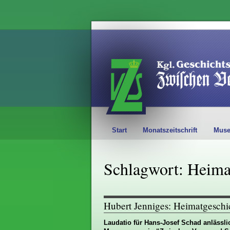
Start
Monatszeitschrift
Mus
Schlagwort: Heima
Hubert Jenniges: Heimatgeschi
Laudatio für Hans-Josef Schad anlässl