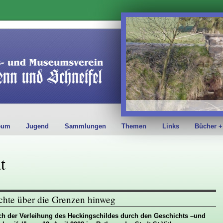
eum
Jugend
Sammlungen
Themen
Links
Bücher +
t
chte über die Grenzen hinweg
ich der Verleihung des Heckingschildes durch den Geschichts –und