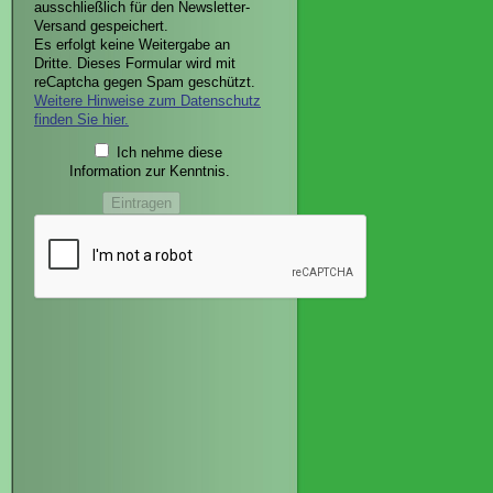
ausschließlich für den Newsletter-
Versand gespeichert.
Es erfolgt keine Weitergabe an
Dritte. Dieses Formular wird mit
reCaptcha gegen Spam geschützt.
Weitere Hinweise zum Datenschutz
finden Sie hier.
Ich nehme diese
Information zur Kenntnis.