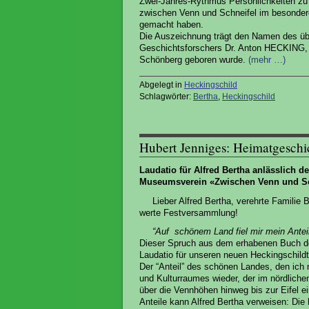
Zwei-Jahres-Rythmus Persönlichkeiten zu
zwischen Venn und Schneifel im besondere
gemacht haben.
Die Auszeichnung trägt den Namen des üb
Geschichtsforschers Dr. Anton HECKING,
Schönberg geboren wurde.
(mehr …)
Abgelegt in
Heckingschild
Schlagwörter:
Bertha
,
Heckingschild
Hubert Jenniges: Heimatgeschi
Laudatio für Alfred Bertha anlässlich 
Museumsverein
«Zwischen Venn und Sch
Lieber Alfred Bertha, verehrte Familie 
werte Festversammlung!
“Auf schönem Land fiel mir mein Anteil 
Dieser Spruch aus dem erhabenen Buch der
Laudatio für unseren neuen Heckingschildt
Der “Anteil” des schönen Landes, den ich 
und Kulturraumes wieder, der im nördliche
über die Vennhöhen hinweg bis zur Eifel ei
Anteile kann Alfred Bertha verweisen: Die