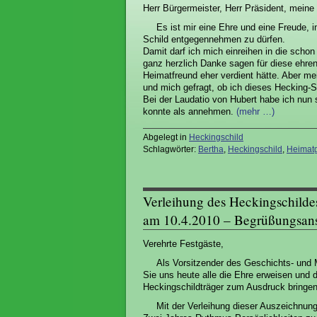
Herr Bürgermeister, Herr Präsident, mein
Es ist mir eine Ehre und eine Freude,
Schild entgegennehmen zu dürfen.
Damit darf ich mich einreihen in die scho
ganz herzlich Danke sagen für diese ehre
Heimatfreund eher verdient hätte. Aber me
und mich gefragt, ob ich dieses Hecking-
Bei der Laudatio von Hubert habe ich nun s
konnte als annehmen.
(mehr …)
Abgelegt in
Heckingschild
Schlagwörter:
Bertha
,
Heckingschild
,
Heimatg
Verleihung des Heckingschildes
am 10.4.2010 – Begrüßungsans
Verehrte Festgäste,
Als Vorsitzender des Geschichts- und 
Sie uns heute alle die Ehre erweisen und 
Heckingschildträger zum Ausdruck bringen
Mit der Verleihung dieser Auszeichnung