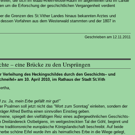
 ehren, die sich im Maas-Rhein-Mosel-Raum im allgemeinen und im Lande
n um die Erforschung der geschichtlichen Vergangenheit verdient
er die Grenzen des St.Vither Landes hinaus bekannten Arztes und
 dessen Vorfahren aus dem Westerwald stammten und der 1807 in
Geschrieben am 12.11.2011
chte – eine Brücke zu den Ursprüngen
der Verleihung des Heckingschildes durch den Geschichts– und
neifel» am 10. April 2010, im Rathaus der Stadt St.Vith
Bertha,
zu. Ja, mein Erbe gefällt mir gut!”
 Psalmen soll jetzt nicht das “Wort zum Sonntag” einleiten, sondern der
räger Alfred Bertha einen sinnvollen Einstieg geben.
meine, spiegelt den vielfältigen Reiz eines auβergewöhnlichen Geschichts-
n Dreiländereck Ostbelgiens, im weitgestreckten Tal der Göhl, beginnt und
ne traditionsreiche europäische Königslandschaft beschreibt. Auf beide
 herbe schöne Eifel wurde ihm als heimatliches Erbe in die Wiege gelegt,