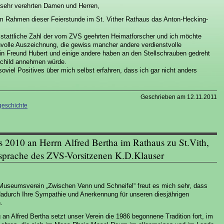
e sehr verehrten Damen und Herren,
 im Rahmen dieser Feierstunde im St. Vither Rathaus das Anton-Hecking-
n stattliche Zahl der vom ZVS geehrten Heimatforscher und ich möchte
nvolle Auszeichnung, die gewiss mancher andere verdienstvolle
in Freund Hubert und einige andere haben an den Stellschrauben gedreht
Schild annehmen würde.
oviel Positives über mich selbst erfahren, dass ich gar nicht anders
Geschrieben am 12.11.2011
eschichte
 2010 an Herrn Alfred Bertha im Rathaus zu St.Vith,
prache des ZVS-Vorsitzenen K.D.Klauser
Museumsverein „Zwischen Venn und Schneifel“ freut es mich sehr, dass
dadurch Ihre Sympathie und Anerkennung für unseren diesjährigen
.
 an Alfred Bertha setzt unser Verein die 1986 begonnene Tradition fort, im