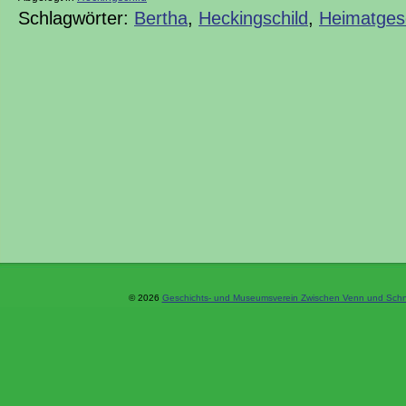
Schlagwörter:
Bertha
,
Heckingschild
,
Heimatges
© 2026
Geschichts- und Museumsverein Zwischen Venn und Schne