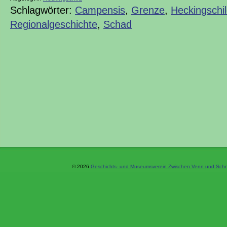
Schlagwörter:
Campensis
,
Grenze
,
Heckingschi
Regionalgeschichte
,
Schad
© 2026
Geschichts- und Museumsverein Zwischen Venn und Schne